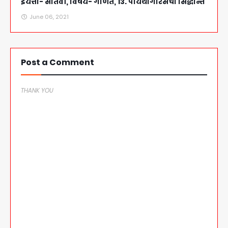
इयत्ता- सातवी, विषय- गणित, 13. पायथागोरसचा सिद्धान्त
June 06, 2021
Post a Comment
THANK YOU