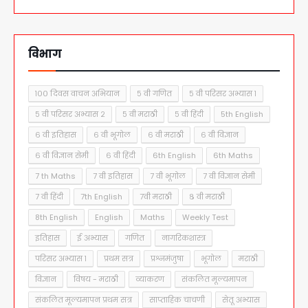
विभाग
१०० दिवस वाचन अभियान
५ वी गणित
५ वी परिसर अभ्यास १
५ वी परिसर अभ्यास २
५ वी मराठी
५ वी हिंदी
5th English
६ वी इतिहास
६ वी भूगोल
६ वी मराठी
६ वी विज्ञान
६ वी विज्ञान सेमी
६ वी हिंदी
6th English
6th Maths
7 th Maths
7 वी इतिहास
7 वी भूगोल
7 वी विज्ञान सेमी
7 वी हिंदी
7th English
7वी मराठी
८ वी मराठी
8th English
English
Maths
Weekly Test
इतिहास
ई अभ्यास
गणित
नागरिकशास्त्र
परिसर अभ्यास १
प्रथम सत्र
प्रश्नमंजुषा
भूगोल
मराठी
विज्ञान
विषय - मराठी
व्याकरण
संकलित मूल्यमापन
संकलित मूल्यमापन प्रथम सत्र
साप्ताहिक चाचणी
सेतू अभ्यास