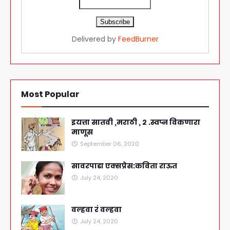
Delivered by
FeedBurner
Most Popular
इयत्ता सातवी ,मराठी , २ .स्वप्न विकणारा
माणूस
September 06, 2020
सावरपाडा एक्सप्रेस:कविता राऊत
July 24, 2020
वल्हवा रं वल्हवा
July 24, 2020