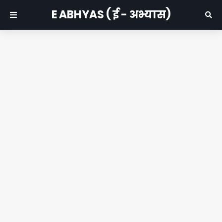
E ABHYAS ( ई - अभ्यास)