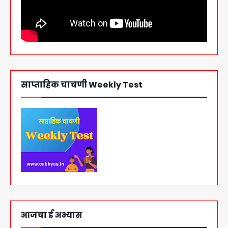
साप्ताहिक चाचणी Weekly Test
आजचा ई अभ्यास