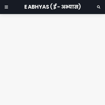
E ABHYAS ( ई - अभ्यास)