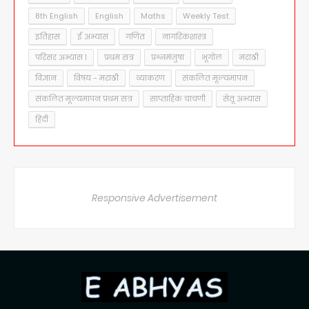
8th English
English
Maths
Weekly Test
इतिहास
ई अभ्यास
गणित
नागरिकशास्त्र
परिसर अभ्यास १
प्रथम सत्र
प्रश्नमंजुषा
भूगोल
मराठी
विज्ञान
विषय - मराठी
व्याकरण
संकलित मूल्यमापन
संकलित मूल्यमापन प्रथम सत्र
साप्ताहिक चाचणी
सेतू अभ्यास
हिंदी
Responsive Advertisement