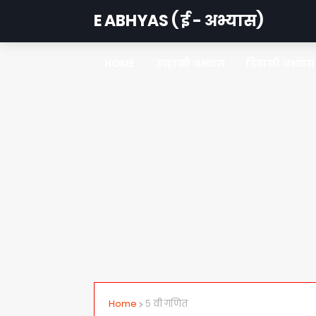
E ABHYAS ( ई - अभ्यास)
HOME
उन्हाळी अभ्यास
दिवाळी अभ्यास
Home
५ वी गणित