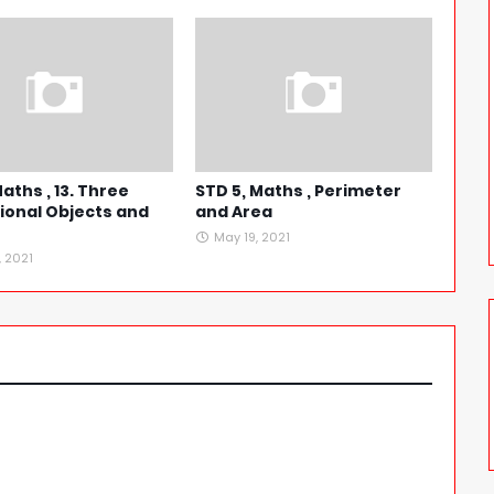
aths , 13. Three
STD 5, Maths , Perimeter
ional Objects and
and Area
May 19, 2021
, 2021