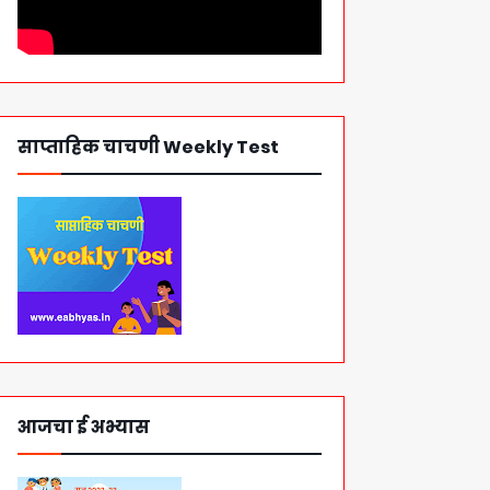
साप्ताहिक चाचणी Weekly Test
आजचा ई अभ्यास