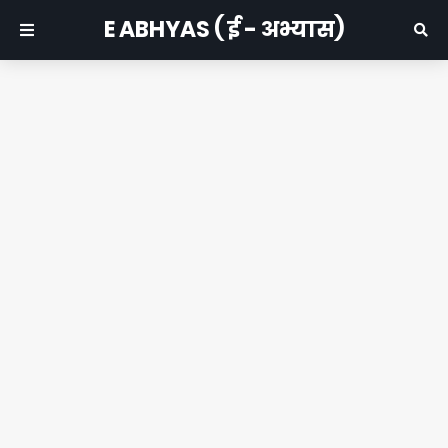
E ABHYAS ( ई - अभ्यास)