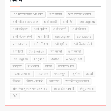
विभाग
१०० दिवस वाचन अभियान
५ वी गणित
५ वी परिसर अभ्यास १
५ वी परिसर अभ्यास २
५ वी मराठी
५ वी हिंदी
5th English
६ वी इतिहास
६ वी भूगोल
६ वी मराठी
६ वी विज्ञान
६ वी विज्ञान सेमी
६ वी हिंदी
6th English
6th Maths
7 th Maths
7 वी इतिहास
7 वी भूगोल
7 वी विज्ञान सेमी
7 वी हिंदी
7th English
7वी मराठी
८ वी मराठी
8th English
English
Maths
Weekly Test
इतिहास
ई अभ्यास
गणित
नागरिकशास्त्र
परिसर अभ्यास १
प्रथम सत्र
प्रश्नमंजुषा
भूगोल
मराठी
विज्ञान
विषय - मराठी
व्याकरण
संकलित मूल्यमापन
संकलित मूल्यमापन प्रथम सत्र
साप्ताहिक चाचणी
सेतू अभ्यास
हिंदी