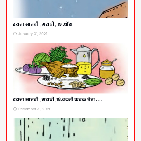
इयत्ता सातवी , मराठी , 19 .धोंडा
January 01, 2021
इयत्ता सातवी , मराठी ,18.वदनी कवळ घेता . . .
December 31, 2020