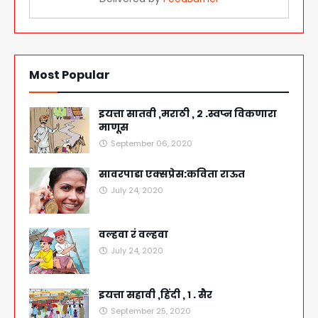
Most Popular
इयत्ता सातवी ,मराठी , २ .स्वप्न विकणारा
माणूस
September 06, 2020
सावरपाडा एक्सप्रेस:कविता राऊत
July 24, 2020
वल्हवा रं वल्हवा
July 24, 2020
इयत्ता सहावी ,हिंदी , १ . सैर
September 25, 2020