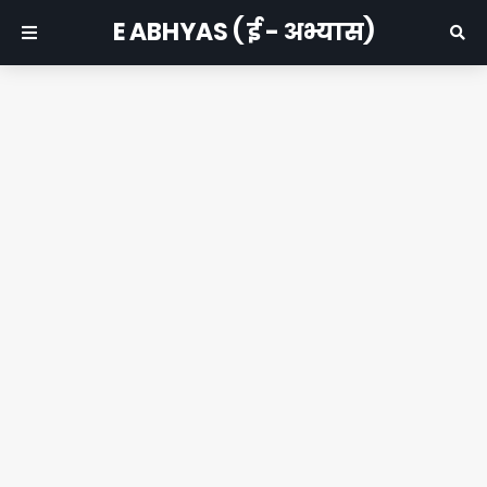
E ABHYAS ( ई - अभ्यास)