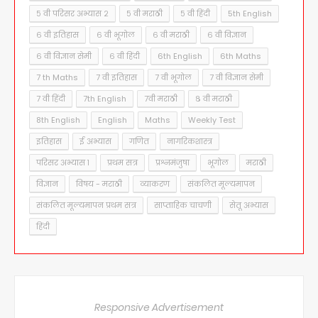
५ वी परिसर अभ्यास २
५ वी मराठी
५ वी हिंदी
5th English
६ वी इतिहास
६ वी भूगोल
६ वी मराठी
६ वी विज्ञान
६ वी विज्ञान सेमी
६ वी हिंदी
6th English
6th Maths
7 th Maths
7 वी इतिहास
7 वी भूगोल
7 वी विज्ञान सेमी
7 वी हिंदी
7th English
7वी मराठी
८ वी मराठी
8th English
English
Maths
Weekly Test
इतिहास
ई अभ्यास
गणित
नागरिकशास्त्र
परिसर अभ्यास १
प्रथम सत्र
प्रश्नमंजुषा
भूगोल
मराठी
विज्ञान
विषय - मराठी
व्याकरण
संकलित मूल्यमापन
संकलित मूल्यमापन प्रथम सत्र
साप्ताहिक चाचणी
सेतू अभ्यास
हिंदी
Responsive Advertisement