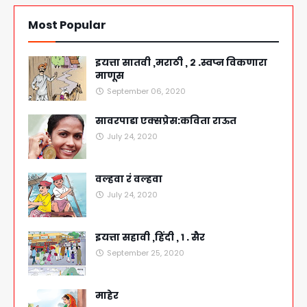
Most Popular
इयत्ता सातवी ,मराठी , २ .स्वप्न विकणारा
माणूस
September 06, 2020
सावरपाडा एक्सप्रेस:कविता राऊत
July 24, 2020
वल्हवा रं वल्हवा
July 24, 2020
इयत्ता सहावी ,हिंदी , १ . सैर
September 25, 2020
माहेर