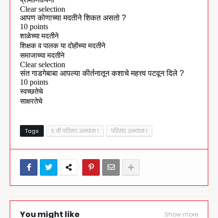
Tags
५ वी परिसर अभ्यास १
परिसर अभ्यास १
You might like
Show more