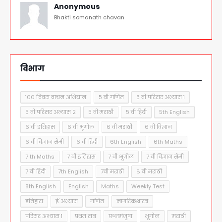
Anonymous
Bhakti somanath chavan
विभाग
१०० दिवस वाचन अभियान
५ वी गणित
५ वी परिसर अभ्यास १
५ वी परिसर अभ्यास २
५ वी मराठी
५ वी हिंदी
5th English
६ वी इतिहास
६ वी भूगोल
६ वी मराठी
६ वी विज्ञान
६ वी विज्ञान सेमी
६ वी हिंदी
6th English
6th Maths
7 th Maths
7 वी इतिहास
7 वी भूगोल
7 वी विज्ञान सेमी
7 वी हिंदी
7th English
7वी मराठी
८ वी मराठी
8th English
English
Maths
Weekly Test
इतिहास
ई अभ्यास
गणित
नागरिकशास्त्र
परिसर अभ्यास १
प्रथम सत्र
प्रश्नमंजुषा
भूगोल
मराठी