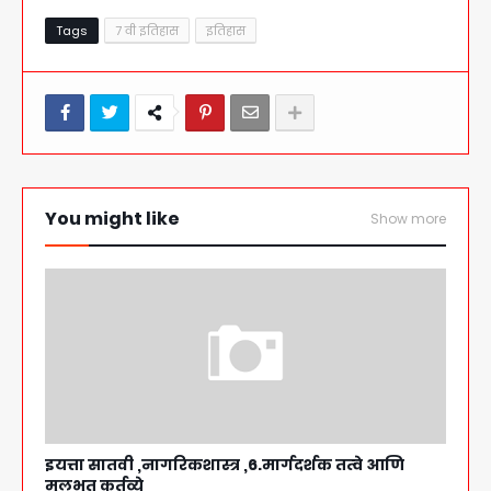
Tags
7 वी इतिहास
इतिहास
You might like
Show more
इयत्ता सातवी ,नागरिकशास्त्र ,6.मार्गदर्शक तत्वे आणि
मूलभूत कर्तव्ये