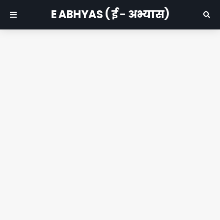
E ABHYAS ( ई - अभ्यास)