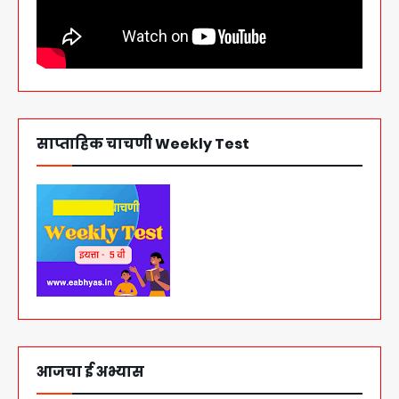
साप्ताहिक चाचणी Weekly Test
आजचा ई अभ्यास