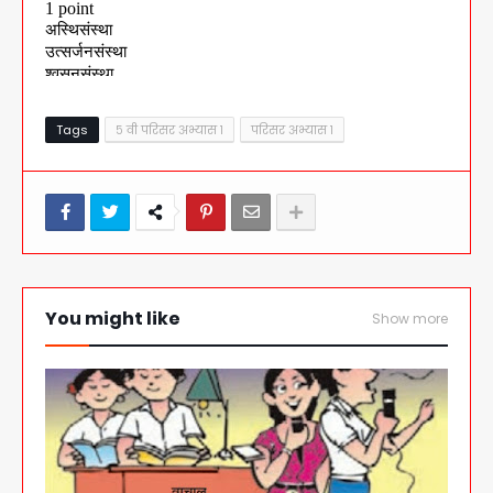
Tags
५ वी परिसर अभ्यास १
परिसर अभ्यास १
You might like
Show more