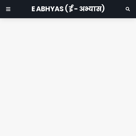
E ABHYAS ( ई - अभ्यास)