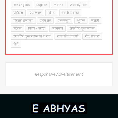
8th English
English
Maths
Weekly Test
इतिहास
ई अभ्यास
गणित
नागरिकशास्त्र
परिसर अभ्यास १
प्रथम सत्र
प्रश्नमंजुषा
भूगोल
मराठी
विज्ञान
विषय - मराठी
व्याकरण
संकलित मूल्यमापन
संकलित मूल्यमापन प्रथम सत्र
साप्ताहिक चाचणी
सेतू अभ्यास
हिंदी
Responsive Advertisement