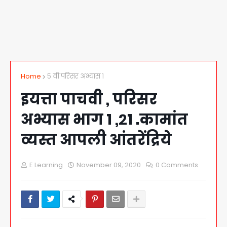
Home
५ वी परिसर अभ्यास १
इयत्ता पाचवी , परिसर
अभ्यास भाग 1 ,२१ .कामांत
व्यस्त आपली आंतरेंद्रिये
E Learning
November 09, 2020
0 Comments