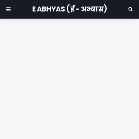
E ABHYAS ( ई - अभ्यास)