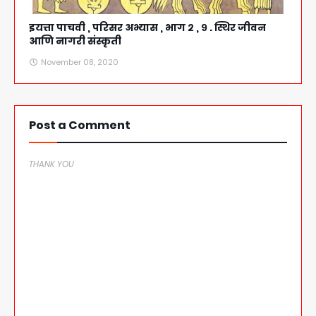
इयत्ता पाचवी , परिसर अभ्यास , भाग २ , ९ . स्थिर जीवन
आणि नागरी संस्कृती
November 08, 2020
Post a Comment
THANK YOU