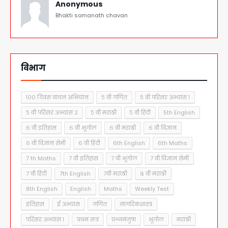
Anonymous
Bhakti somanath chavan
विभाग
१०० दिवस वाचन अभियान
५ वी गणित
५ वी परिसर अभ्यास १
५ वी परिसर अभ्यास २
५ वी मराठी
५ वी हिंदी
5th English
६ वी इतिहास
६ वी भूगोल
६ वी मराठी
६ वी विज्ञान
६ वी विज्ञान सेमी
६ वी हिंदी
6th English
6th Maths
7 th Maths
7 वी इतिहास
7 वी भूगोल
7 वी विज्ञान सेमी
7 वी हिंदी
7th English
7वी मराठी
८ वी मराठी
8th English
English
Maths
Weekly Test
इतिहास
ई अभ्यास
गणित
नागरिकशास्त्र
परिसर अभ्यास १
प्रथम सत्र
प्रश्नमंजुषा
भूगोल
मराठी