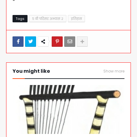
Tags
५ वी परिसर अभ्यास २
इतिहास
You might like
Show more