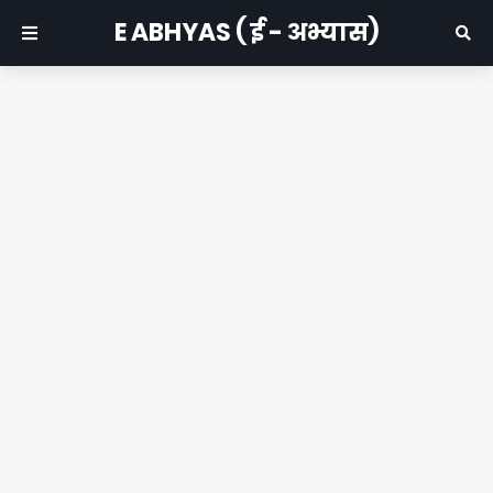
E ABHYAS ( ई - अभ्यास)