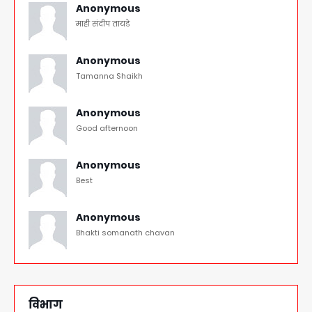
Anonymous
माही संदीप तायडे
Anonymous
Tamanna Shaikh
Anonymous
Good afternoon
Anonymous
Best
Anonymous
Bhakti somanath chavan
विभाग