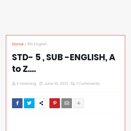
Home
5th English
STD- 5 , SUB -ENGLISH, A
to Z....
E Learning
June 10, 2021
1 Comments