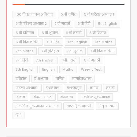
१०० दिवस वाचन अभियान
५ वी गणित
५ वी परिसर अभ्यास १
५ वी परिसर अभ्यास २
५ वी मराठी
५ वी हिंदी
5th English
६ वी इतिहास
६ वी भूगोल
६ वी मराठी
६ वी विज्ञान
६ वी विज्ञान सेमी
६ वी हिंदी
6th English
6th Maths
7 th Maths
7 वी इतिहास
7 वी भूगोल
7 वी विज्ञान सेमी
7 वी हिंदी
7th English
7वी मराठी
८ वी मराठी
8th English
English
Maths
Weekly Test
इतिहास
ई अभ्यास
गणित
नागरिकशास्त्र
परिसर अभ्यास १
प्रथम सत्र
प्रश्नमंजुषा
भूगोल
मराठी
विज्ञान
विषय - मराठी
व्याकरण
संकलित मूल्यमापन
संकलित मूल्यमापन प्रथम सत्र
साप्ताहिक चाचणी
सेतू अभ्यास
हिंदी