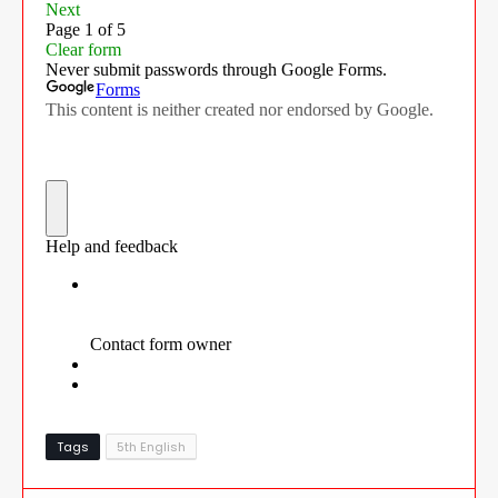
Tags
5th English