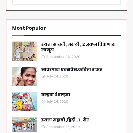
Most Popular
इयत्ता सातवी ,मराठी , २ .स्वप्न विकणारा
माणूस
September 06, 2020
सावरपाडा एक्सप्रेस:कविता राऊत
July 24, 2020
वल्हवा रं वल्हवा
July 24, 2020
इयत्ता सहावी ,हिंदी , १ . सैर
September 25, 2020