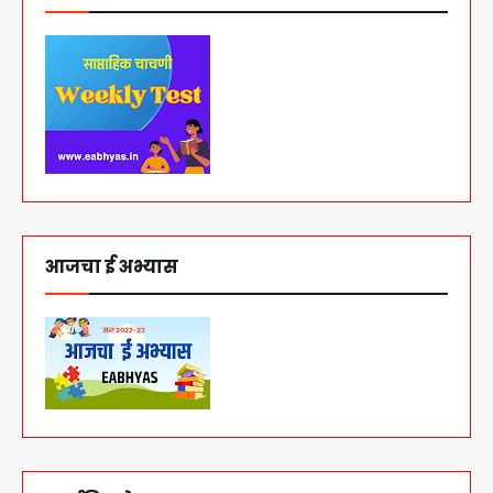
आजचा ई अभ्यास