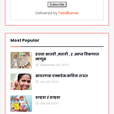
Delivered by
FeedBurner
Most Popular
इयत्ता सातवी ,मराठी , २ .स्वप्न विकणारा
माणूस
September 06, 2020
सावरपाडा एक्सप्रेस:कविता राऊत
July 24, 2020
वल्हवा रं वल्हवा
July 24, 2020