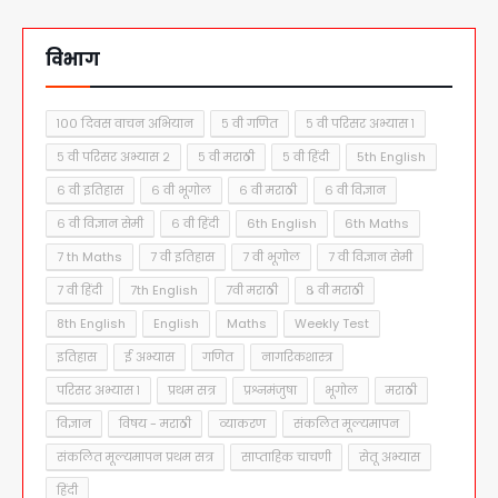
विभाग
१०० दिवस वाचन अभियान
५ वी गणित
५ वी परिसर अभ्यास १
५ वी परिसर अभ्यास २
५ वी मराठी
५ वी हिंदी
5th English
६ वी इतिहास
६ वी भूगोल
६ वी मराठी
६ वी विज्ञान
६ वी विज्ञान सेमी
६ वी हिंदी
6th English
6th Maths
7 th Maths
7 वी इतिहास
7 वी भूगोल
7 वी विज्ञान सेमी
7 वी हिंदी
7th English
7वी मराठी
८ वी मराठी
8th English
English
Maths
Weekly Test
इतिहास
ई अभ्यास
गणित
नागरिकशास्त्र
परिसर अभ्यास १
प्रथम सत्र
प्रश्नमंजुषा
भूगोल
मराठी
विज्ञान
विषय - मराठी
व्याकरण
संकलित मूल्यमापन
संकलित मूल्यमापन प्रथम सत्र
साप्ताहिक चाचणी
सेतू अभ्यास
हिंदी