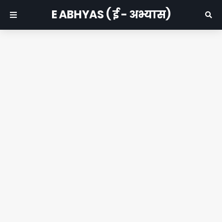
E ABHYAS ( ई - अभ्यास)