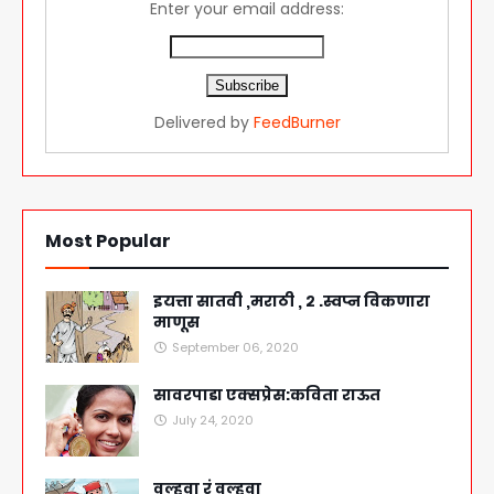
Enter your email address:
Delivered by
FeedBurner
Most Popular
इयत्ता सातवी ,मराठी , २ .स्वप्न विकणारा
माणूस
September 06, 2020
सावरपाडा एक्सप्रेस:कविता राऊत
July 24, 2020
वल्हवा रं वल्हवा