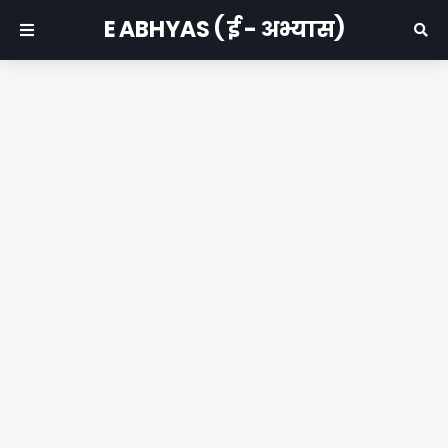
E ABHYAS ( ई - अभ्यास)