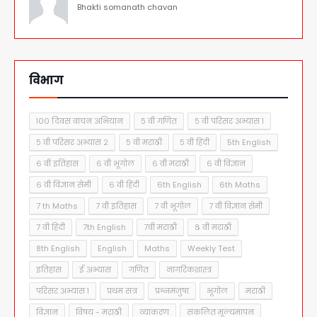
Bhakti somanath chavan
विभाग
१०० दिवस वाचन अभियान
५ वी गणित
५ वी परिसर अभ्यास १
५ वी परिसर अभ्यास २
५ वी मराठी
५ वी हिंदी
5th English
६ वी इतिहास
६ वी भूगोल
६ वी मराठी
६ वी विज्ञान
६ वी विज्ञान सेमी
६ वी हिंदी
6th English
6th Maths
7 th Maths
7 वी इतिहास
7 वी भूगोल
7 वी विज्ञान सेमी
7 वी हिंदी
7th English
7वी मराठी
८ वी मराठी
8th English
English
Maths
Weekly Test
इतिहास
ई अभ्यास
गणित
नागरिकशास्त्र
परिसर अभ्यास १
प्रथम सत्र
प्रश्नमंजुषा
भूगोल
मराठी
विज्ञान
विषय - मराठी
व्याकरण
संकलित मूल्यमापन